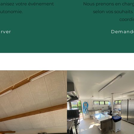
rganisez votre événement
Nous prenons en charge
autonomie.
selon vos souhaits 
coordin
rver
Demande