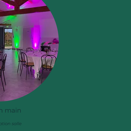
en main
ation salle