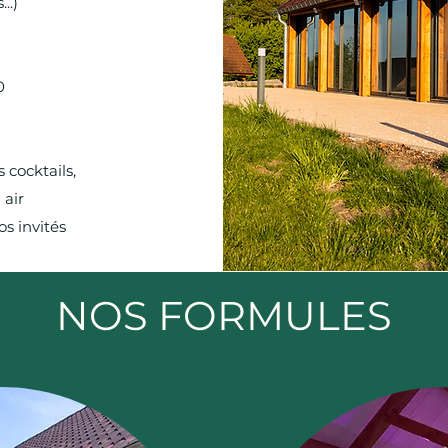
..)
0
 cocktails,
 air
os invités
NOS FORMULES