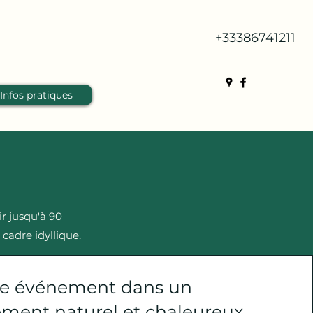
+33386741211
Infos pratiques
N
ir jusqu'à 90
cadre idyllique.
re événement dans un
ment naturel et chaleureux