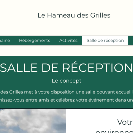
Le Hameau des Grilles
aine
Hébergements
Activités
Salle de réception
SALLE DE RÉCEPTIO
Le concept
s Grilles met à votre disposition une salle pouvant accueill
issez-vous entre amis et célébrez votre événement dans un 
Vot
environne