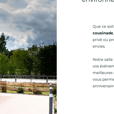
Que ce soi
cousinade
privé ou pr
envies.
​Notre sall
vos événeme
meilleures 
vous perme
anniversair