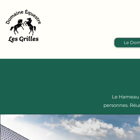
Le Dom
Le Hameau de
personnes. Réun