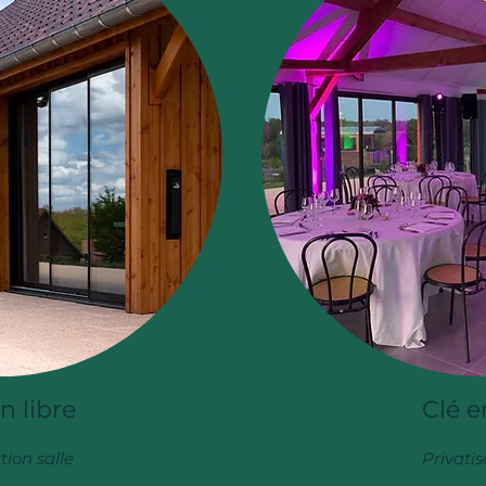
n libre
Clé 
tion salle
Privatis