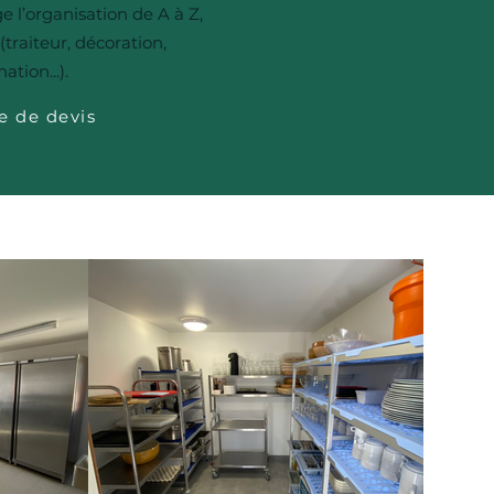
 l’organisation de A à Z,
(traiteur, décoration,
ation...).
 de devis