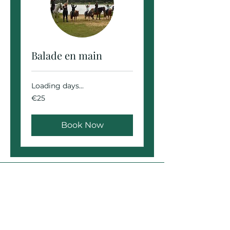
Balade en main
Loading days...
25
€25
euros
Book Now
Le Hameau des Grilles
ledomainedesgrilles@gmail.com
+33386741211