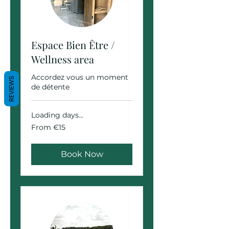
Espace Bien Être /
Wellness area
Accordez vous un moment
REVIEWS
de détente
Loading days...
From
From €15
15
euros
Book Now