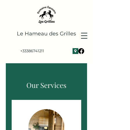
Le
Hameau des Grilles
+33386741211
Our Services